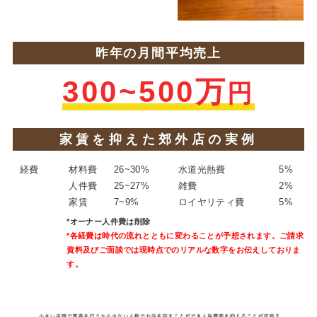
昨年の月間平均売上
300~500万
円
家賃を抑えた郊外店の実例
経費
材料費
26~30%
水道光熱費
5%
人件費
25~27%
雑費
2%
家賃
7~9%
ロイヤリティ費
5%
*オーナー人件費は削除
*各経費は時代の流れとともに変わることが予想されます。ご請求
資料及びご面談では現時点でのリアルな数字をお伝えしておりま
す。