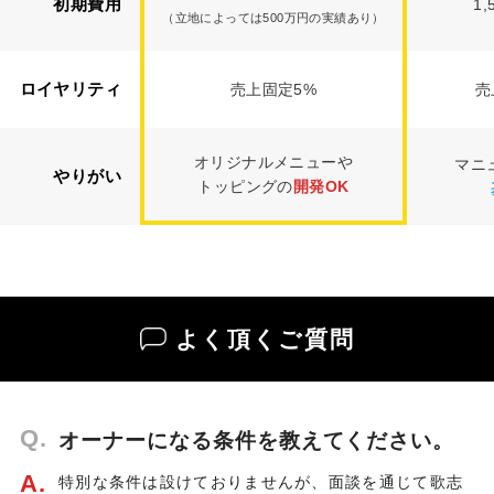
初期費用
1
（立地によっては500万円の実績あり）
ロイヤリティ
売上固定5%
売
オリジナルメニューや
マニ
やりがい
トッピングの
開発OK
よく頂くご質問
Q.
オーナーになる条件を教えてください。
A.
特別な条件は設けておりませんが、面談を通じて歌志