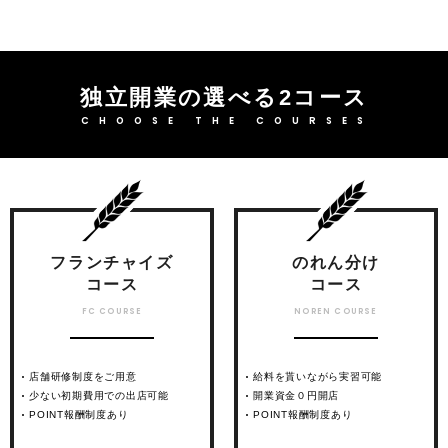
独立開業の選べる2コース
CHOOSE THE COURSES
フランチャイズ
のれん分け
コース
コース
FC COURSE
NOREN COURSE
店舗研修制度をご用意
給料を貰いながら実習可能
少ない初期費用での出店可能
開業資金０円開店
POINT報酬制度あり
POINT報酬制度あり