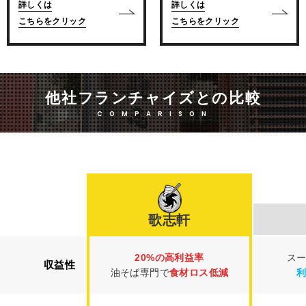
詳しくは
詳しくは
こちらをクリック
こちらをクリック
他社フランチャイズとの比較
COMPARISON
歌志軒
20%の高利益率
ス
収益性
油そば専門で
食材ロス低減