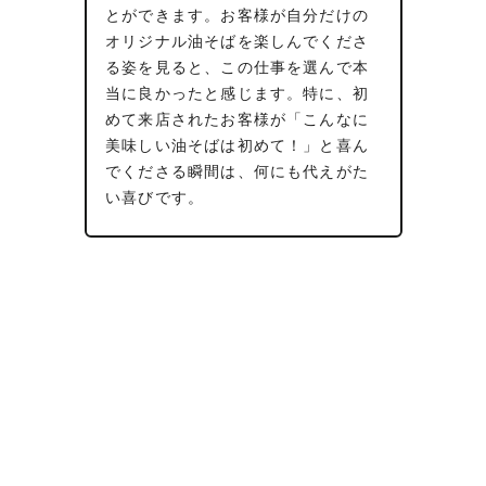
とができます。お客様が自分だけの
メ
オリジナル油そばを楽しんでくださ
お
る姿を見ると、この仕事を選んで本
し
当に良かったと感じます。特に、初
が
めて来店されたお客様が「こんなに
に
美味しい油そばは初めて！」と喜ん
でくださる瞬間は、何にも代えがた
い喜びです。
に
る
な
充
り
き
こ