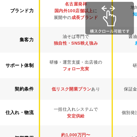
名古屋発祥
地
ブランド力
国内外100店舗以上
に
展開中の
成長ブランド
油そば専門で
醤
集客力
独自性・SNS映え強み
研修・運営支援・出店後の
サポート体制
フォロー充実
契約条件
低リスク開業プラン
あり
保証
一括仕入れシステムで
仕入れ・物流
個別発
安定供給
約1,000万円〜