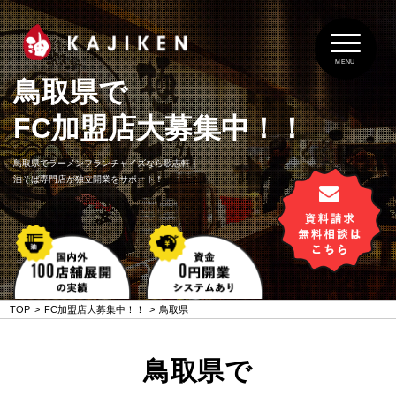
MENU
鳥取県で
FC加盟店大募集中！！
鳥取県でラーメンフランチャイズなら歌志軒｜
油そば専門店が独立開業をサポート！
TOP
FC加盟店大募集中！！
鳥取県
鳥取県で