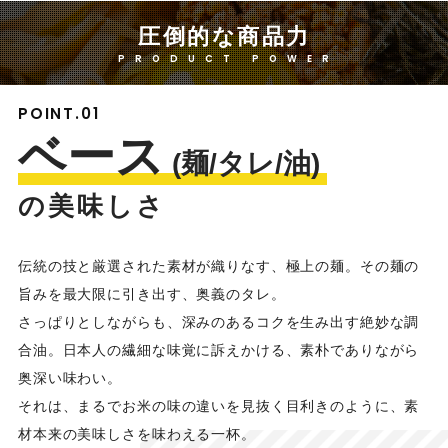
圧倒的な商品力
PRODUCT POWER
POINT.01
ベース
(麺/タレ/油)
の美味しさ
伝統の技と厳選された素材が織りなす、極上の麺。その麺の
旨みを最大限に引き出す、奥義のタレ。
さっぱりとしながらも、深みのあるコクを生み出す絶妙な調
合油。日本人の繊細な味覚に訴えかける、素朴でありながら
奥深い味わい。
それは、まるでお米の味の違いを見抜く目利きのように、素
材本来の美味しさを味わえる一杯。