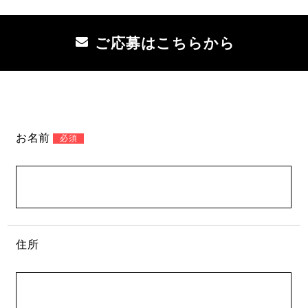
ご応募はこちらから
こ
の
お名前
必須
フ
ィ
ー
ル
ド
は
住所
空
の
ま