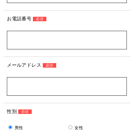
ま
に
お電話番号
必須
し
て
く
だ
さ
い。
メールアドレス
必須
性別
必須
男性
女性