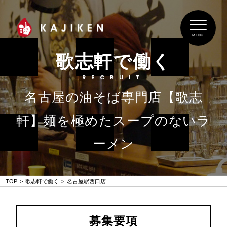
MENU
歌志軒で働く
RECRUIT
名古屋の油そば専門店【歌志
軒】麺を極めたスープのないラ
ーメン
TOP
歌志軒で働く
名古屋駅西口店
募集要項