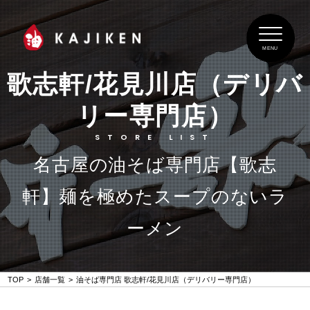
MENU
歌志軒/花見川店（デリバ
リー専門店）
STORE LIST
名古屋の油そば専門店【歌志
軒】麺を極めたスープのないラ
ーメン
TOP
店舗一覧
油そば専門店 歌志軒/花見川店（デリバリー専門店）