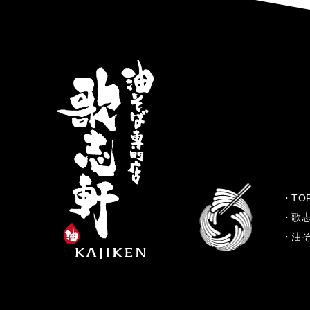
TO
歌
油