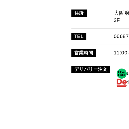
大阪府
住所
2F
06687
TEL
11:00
営業時間
デリバリー注文