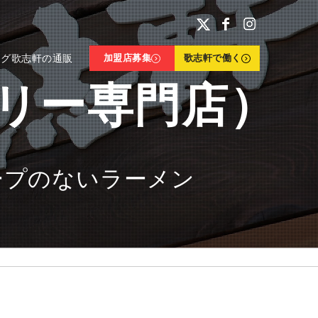
ログ
歌志軒の通販
加盟店募集
歌志軒で働く
バリー専門店）
ープのないラーメン