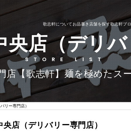
歌志軒について
お品書き
店舗を探す
歌志軒ブ
中央店（デリ
STORE LIST
門店【歌志軒】麺を極めたス
リバリー専門店）
里中央店（デリバリー専門店）