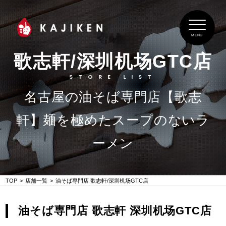
MENU
歌志軒/深圳机场GTC店
STORE LIST
名古屋の油そば専門店【歌志
軒】麺を極めたスープのないラ
ーメン
TOP
店舗一覧
油そば専門店 歌志軒/深圳机场GTC店
油そば専門店 歌志軒 深圳机场GTC店